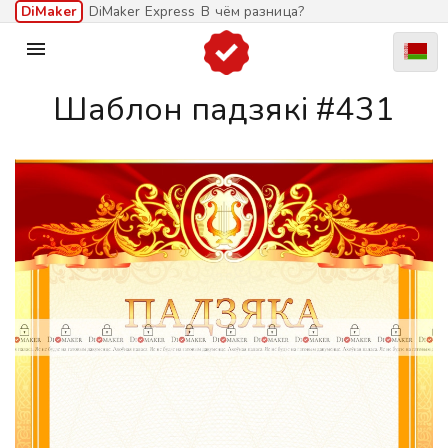
DiMaker
DiMaker Express
В чём разница?

Шаблон падзякі #431