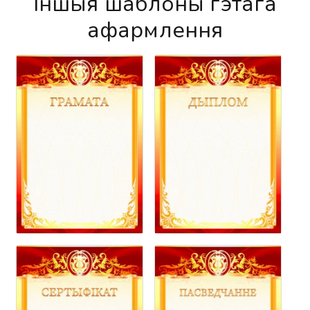
Іншыя шаблоны гэтага
афармлення