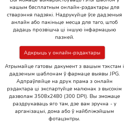
нашым бясплатным онлайн-рэдактары для
стварэння падзякі. Надрукуйце ўсе дадзеныя
анлайн або пакіньце месца для таго, штоб
дадаць прозвішча ці іншую інфармацыю
пазней.
Адкрыць у онлайн-рэдактары
Атрымайце гатовы дакумент з вашым тэкстам і
дадзеным шаблонам ў фармаце выявы JPG.
Адпраўляйце на друк прама з онлайн
рэдактара ці экспартуйце малюнак з высокім
дазволам 3508x2480 (300 DPI). Вы зможаце
раздрукаваць яго там, дзе вам зручна - у
арганізацыі, дома або ў найбліжэйшым
фотацэнтры.