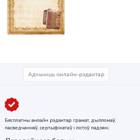
Адчыніць онлайн-рэдактар
Бясплатны анлайн рэдактар грамат, дыпломаў,
пасведчанняў, сертыфікатаў і лістоў падзякі.