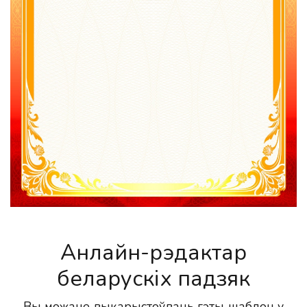
Анлайн-рэдактар
беларускіх падзяк
Вы можаце выкарыстоўваць гэты шаблон у