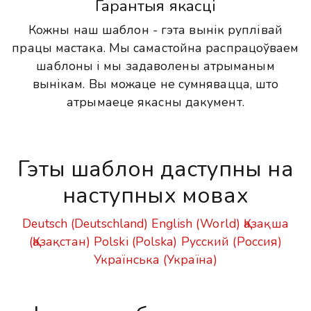
Гарантыя якасці
Кожны наш шаблон - гэта вынік руплівай
працы мастака. Мы самастойна распрацоўваем
шаблоны і мы задаволены атрыманым
вынікам. Вы можаце не сумнявацца, што
атрымаеце якасны дакумент.
Гэты шаблон даступны на
наступных мовах
Deutsch (Deutschland)
English (World)
Қазақша
(Қазақстан)
Polski (Polska)
Русский (Россия)
Українська (Україна)