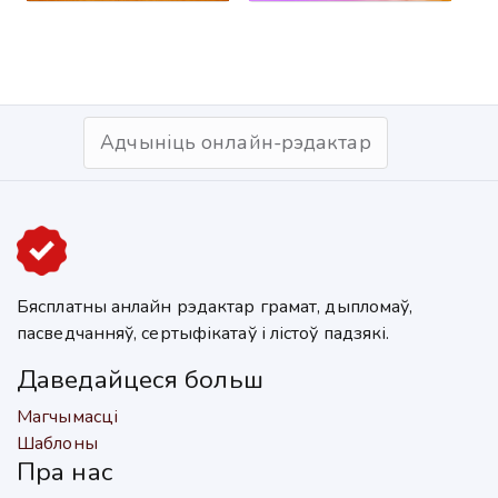
Адчыніць онлайн-рэдактар
Бясплатны анлайн рэдактар грамат, дыпломаў,
пасведчанняў, сертыфікатаў і лістоў падзякі.
Даведайцеся больш
Магчымасці
Шаблоны
Пра нас