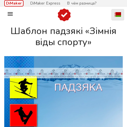
DiMaker
DiMaker Express
В чём разница?

Шаблон падзякі «Зімнія
віды спорту»