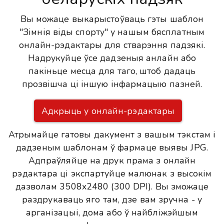
Вы можаце выкарыстоўваць гэты шаблон
"Зімнія віды спорту" у нашым бясплатным
онлайн-рэдактары для стварэння падзякі.
Надрукуйце ўсе дадзеныя анлайн або
пакіньце месца для таго, штоб дадаць
прозвішча ці іншую інфармацыю пазней.
Адкрыць у онлайн-рэдактары
Атрымайце гатовы дакумент з вашым тэкстам і
дадзеным шаблонам ў фармаце выявы JPG.
Адпраўляйце на друк прама з онлайн
рэдактара ці экспартуйце малюнак з высокім
дазволам 3508x2480 (300 DPI). Вы зможаце
раздрукаваць яго там, дзе вам зручна - у
арганізацыі, дома або ў найбліжэйшым