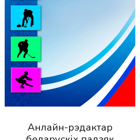
Анлайн-рэдактар
беларускіх падзяк