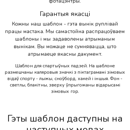
фотацэнтры.
Гарантыя якасці
Кожны наш шаблон - гэта вынік руплівай
працы мастака. Мы самастойна распрацоўваем
шаблоны і мы задаволены атрыманым
вынікам. Вы можаце не сумнявацца, што
атрымаеце якасны дакумент.
Шаблон для спартыўных падзей. На шаблоне
размешчаны каляровыя значкі з піктаграмамі зімовых
відаў спорту - лыжы, сноўборд, хакей і іншыя. Фон -
светлы, блакітны, зверху ўпрыгожаны відарысамі
зімовых гор.
Гэты шаблон даступны на
наступных мовах