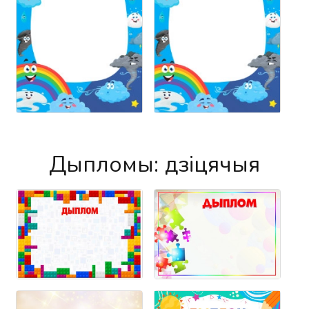
Дыпломы: дзіцячыя