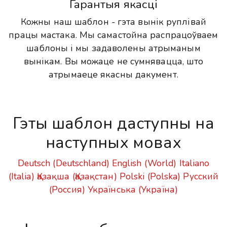
Гарантыя якасці
Кожны наш шаблон - гэта вынік руплівай
працы мастака. Мы самастойна распрацоўваем
шаблоны і мы задаволены атрыманым
вынікам. Вы можаце не сумнявацца, што
атрымаеце якасны дакумент.
Гэты шаблон даступны на
наступных мовах
Deutsch (Deutschland)
English (World)
Italiano
(Italia)
Қазақша (Қазақстан)
Polski (Polska)
Русский
(Россия)
Українська (Україна)