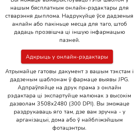
нашым бясплатным онлайн-рэдактары для
стварэння дыплома. Надрукуйце ўсе дадзеныя
анлайн або пакіньце месца для таго, штоб
дадаць прозвішча ці іншую інфармацыю
пазней.
Адкрыць у онлайн-рэдактары
Атрымайце гатовы дакумент з вашым тэкстам і
дадзеным шаблонам ў фармаце выявы JPG.
Адпраўляйце на друк прама з онлайн
рэдактара ці экспартуйце малюнак з высокім
дазволам 3508x2480 (300 DPI). Вы зможаце
раздрукаваць яго там, дзе вам зручна - у
арганізацыі, дома або ў найбліжэйшым
фотацэнтры.