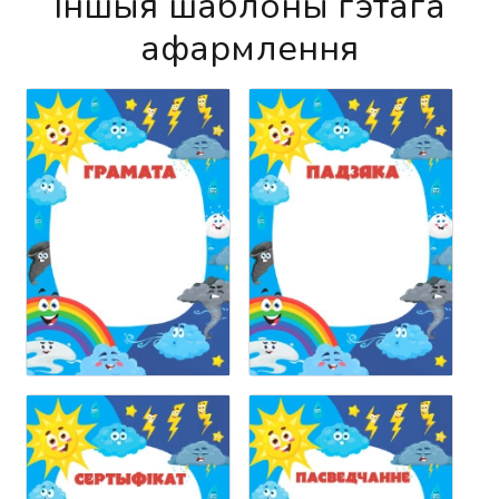
Іншыя шаблоны гэтага
афармлення