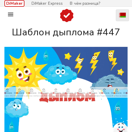
DiMaker
DiMaker Express
В чём разница?

Шаблон дыплома #447