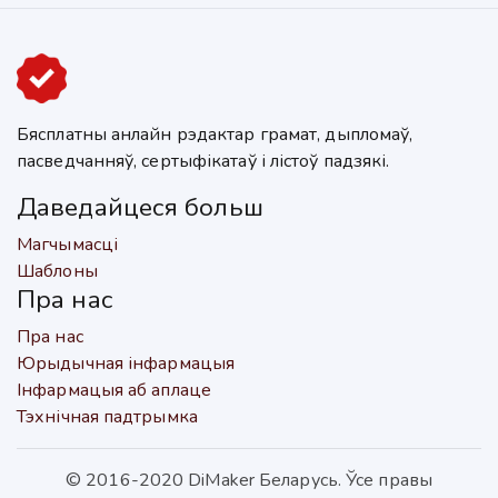
Бясплатны анлайн рэдактар грамат, дыпломаў,
пасведчанняў, сертыфікатаў і лістоў падзякі.
Даведайцеся больш
Магчымасці
Шаблоны
Пра нас
Пра нас
Юрыдычная інфармацыя
Інфармацыя аб аплаце
Тэхнічная падтрымка
© 2016-2020 DiMaker Беларусь. Ўсе правы