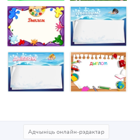
Адчыніць онлайн-рэдактар