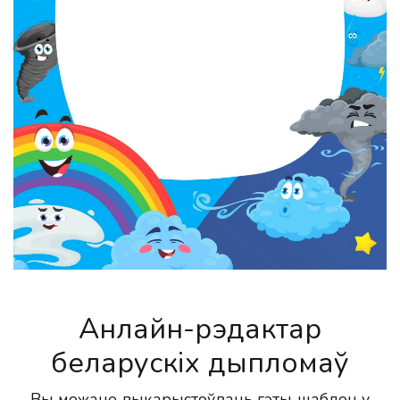
Анлайн-рэдактар
беларускіх дыпломаў
Вы можаце выкарыстоўваць гэты шаблон у