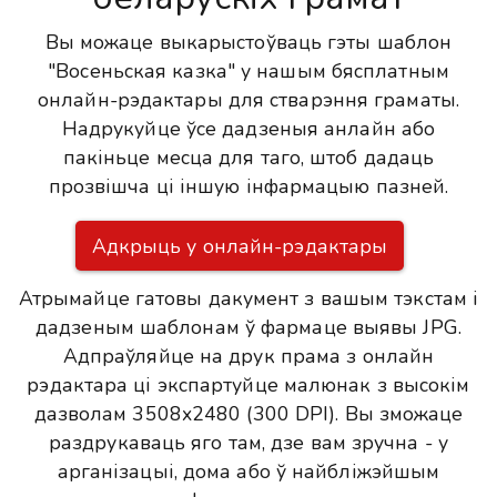
Вы можаце выкарыстоўваць гэты шаблон
"Восеньская казка" у нашым бясплатным
онлайн-рэдактары для стварэння граматы.
Надрукуйце ўсе дадзеныя анлайн або
пакіньце месца для таго, штоб дадаць
прозвішча ці іншую інфармацыю пазней.
Адкрыць у онлайн-рэдактары
Атрымайце гатовы дакумент з вашым тэкстам і
дадзеным шаблонам ў фармаце выявы JPG.
Адпраўляйце на друк прама з онлайн
рэдактара ці экспартуйце малюнак з высокім
дазволам 3508x2480 (300 DPI). Вы зможаце
раздрукаваць яго там, дзе вам зручна - у
арганізацыі, дома або ў найбліжэйшым