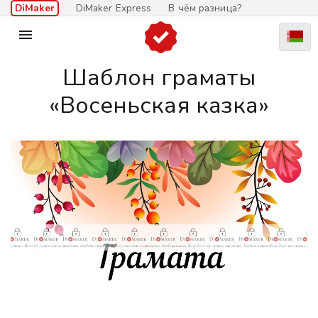
DiMaker
DiMaker Express
В чём разница?

Шаблон граматы
«Восеньская казка»