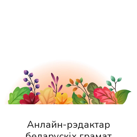
Анлайн-рэдактар
беларускіх грамат