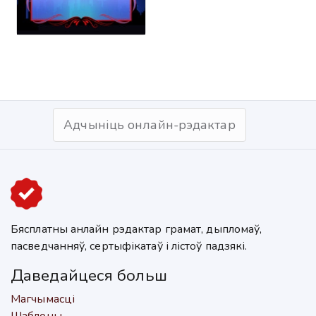
Адчыніць онлайн-рэдактар
Бясплатны анлайн рэдактар грамат, дыпломаў,
пасведчанняў, сертыфікатаў і лістоў падзякі.
Даведайцеся больш
Магчымасці
Шаблоны