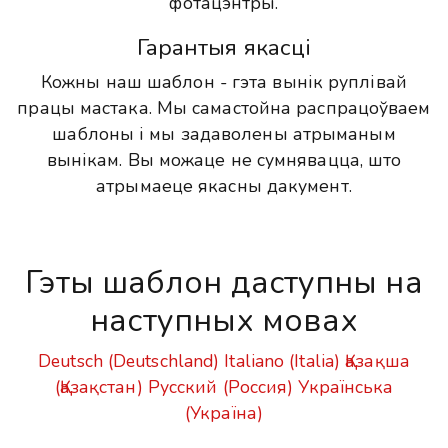
фотацэнтры.
Гарантыя якасці
Кожны наш шаблон - гэта вынік руплівай
працы мастака. Мы самастойна распрацоўваем
шаблоны і мы задаволены атрыманым
вынікам. Вы можаце не сумнявацца, што
атрымаеце якасны дакумент.
Гэты шаблон даступны на
наступных мовах
Deutsch (Deutschland)
Italiano (Italia)
Қазақша
(Қазақстан)
Русский (Россия)
Українська
(Україна)