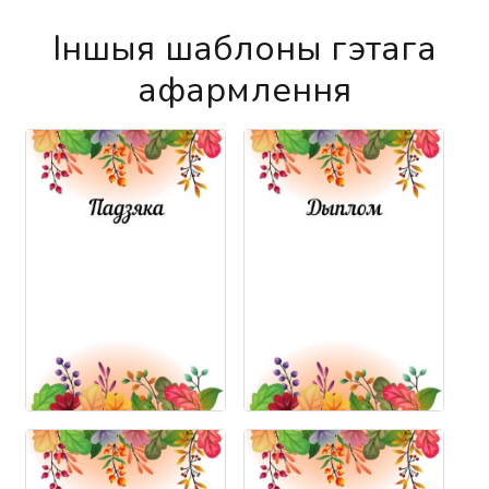
Іншыя шаблоны гэтага
афармлення