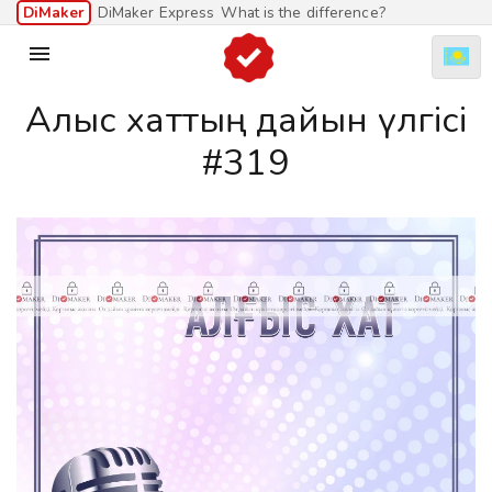
DiMaker
DiMaker Express
What is the difference?

Алғыс хаттың дайын үлгісі
#319