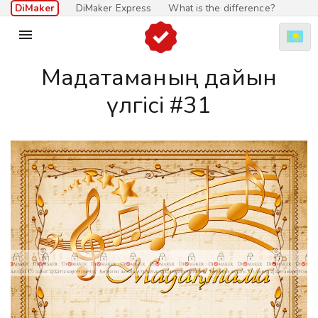
DiMaker
DiMaker Express
What is the difference?

Мадақтаманың дайын
үлгісі #31