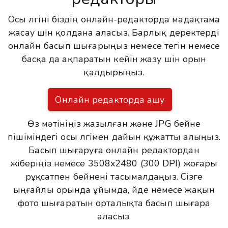
Осы үлгіні біздің онлайн-редакторда мадақтама
жасау үшін қолдана аласыз. Барлық деректерді
онлайн басып шығарыңыз немесе тегін немесе
басқа да ақпаратын кейін жазу үшін орын
қалдырыңыз.
Онлайн редакторда ашу
Өз мәтініңіз жазылған және JPG бейне
пішіміндегі осы үлгімен дайын құжатты алыңыз.
Басып шығаруға онлайн редактордан
жіберіңіз немесе 3508x2480 (300 DPI) жоғары
рұқсатпен бейнені тасымалдаңыз. Сізге
ыңғайлы орында ұйымда, үйде немесе жақын
фото шығаратын орталықта басып шығара
аласыз.