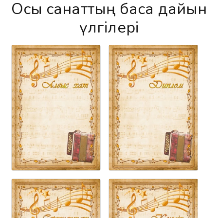
Осы санаттың басқа дайын
үлгілері