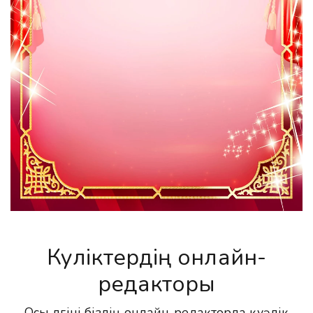
Куәліктердің онлайн-
редакторы
Осы үлгіні біздің онлайн-редакторда куәлік