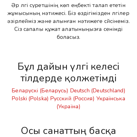
Әр үлгі суретшінің көп еңбекті талап ететін
жұмысының нәтижесі. Біз өздігімізден үлгілер
әзірлейміз және алынған нәтижеге сүйсінеміз.
Сіз сапалы құжат алатыныңызға сенімді
боласыз.
Бұл дайын үлгі келесі
тілдерде қолжетімді
Беларускі (Беларусь)
Deutsch (Deutschland)
Polski (Polska)
Русский (Россия)
Українська
(Україна)
Осы санаттың басқа