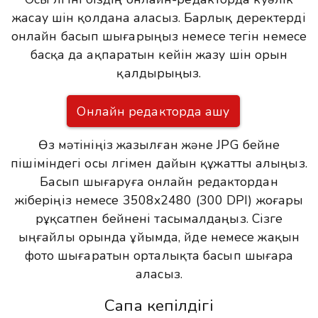
жасау үшін қолдана аласыз. Барлық деректерді
онлайн басып шығарыңыз немесе тегін немесе
басқа да ақпаратын кейін жазу үшін орын
қалдырыңыз.
Онлайн редакторда ашу
Өз мәтініңіз жазылған және JPG бейне
пішіміндегі осы үлгімен дайын құжатты алыңыз.
Басып шығаруға онлайн редактордан
жіберіңіз немесе 3508x2480 (300 DPI) жоғары
рұқсатпен бейнені тасымалдаңыз. Сізге
ыңғайлы орында ұйымда, үйде немесе жақын
фото шығаратын орталықта басып шығара
аласыз.
Сапа кепілдігі