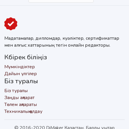
Мадақтамалар, дипломдар, куәліктер, сертификаттар
мен алғыс хаттарының тегін онлайн редакторы.
Көбірек біліңіз
Мүмкіндіктер
Дайын үлгілер
Біз туралы
Біз туралы
Заңды ақпарат
Төлем ақпараты
Техникалық қолдау
© 2016-2020 DiMaker Қазақстан. Барлық құқықтар