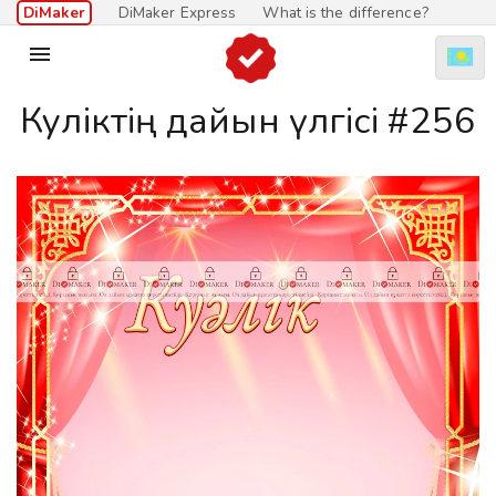
DiMaker
DiMaker Express
What is the difference?

Куәліктің дайын үлгісі #256