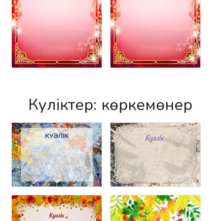
Куәліктер: көркемөнер