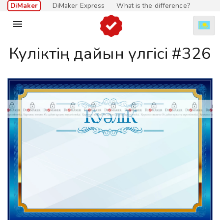
DiMaker
DiMaker Express
What is the difference?

Куәліктің дайын үлгісі #326