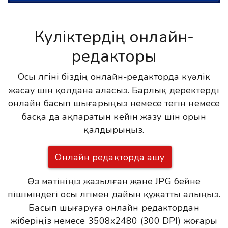
Куәліктердің онлайн-
редакторы
Осы үлгіні біздің онлайн-редакторда куәлік
жасау үшін қолдана аласыз. Барлық деректерді
онлайн басып шығарыңыз немесе тегін немесе
басқа да ақпаратын кейін жазу үшін орын
қалдырыңыз.
Онлайн редакторда ашу
Өз мәтініңіз жазылған және JPG бейне
пішіміндегі осы үлгімен дайын құжатты алыңыз.
Басып шығаруға онлайн редактордан
жіберіңіз немесе 3508x2480 (300 DPI) жоғары