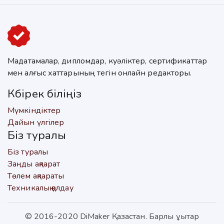
Мадақтамалар, дипломдар, куәліктер, сертификаттар
мен алғыс хаттарының тегін онлайн редакторы.
Көбірек біліңіз
Мүмкіндіктер
Дайын үлгілер
Біз туралы
Біз туралы
Заңды ақпарат
Төлем ақпараты
Техникалық қолдау
© 2016-2020 DiMaker Қазақстан. Барлық құқықтар