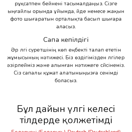
рұқсатпен бейнені тасымалдаңыз. Сізге
ыңғайлы орында ұйымда, үйде немесе жақын
фото шығаратын орталықта басып шығара
аласыз.
Сапа кепілдігі
Әр үлгі суретшінің көп еңбекті талап ететін
жұмысының нәтижесі. Біз өздігімізден үлгілер
әзірлейміз және алынған нәтижеге сүйсінеміз.
Сіз сапалы құжат алатыныңызға сенімді
боласыз.
Бұл дайын үлгі келесі
тілдерде қолжетімді