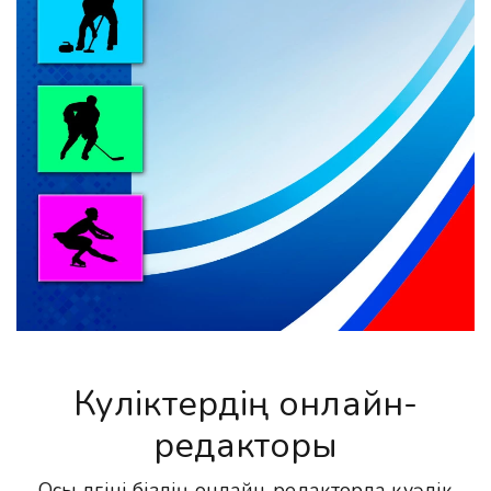
Куәліктердің онлайн-
редакторы
Осы үлгіні біздің онлайн-редакторда куәлік