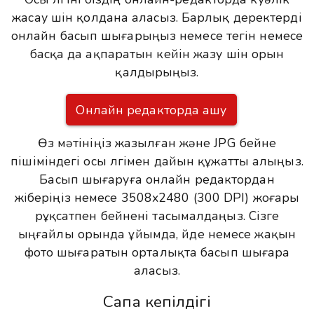
жасау үшін қолдана аласыз. Барлық деректерді
онлайн басып шығарыңыз немесе тегін немесе
басқа да ақпаратын кейін жазу үшін орын
қалдырыңыз.
Онлайн редакторда ашу
Өз мәтініңіз жазылған және JPG бейне
пішіміндегі осы үлгімен дайын құжатты алыңыз.
Басып шығаруға онлайн редактордан
жіберіңіз немесе 3508x2480 (300 DPI) жоғары
рұқсатпен бейнені тасымалдаңыз. Сізге
ыңғайлы орында ұйымда, үйде немесе жақын
фото шығаратын орталықта басып шығара
аласыз.
Сапа кепілдігі