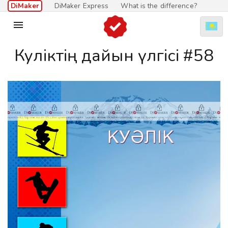
DiMaker
DiMaker Express
What is the difference?

Куәліктің дайын үлгісі #58