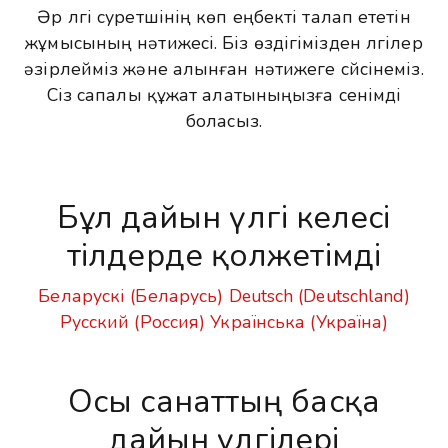
Әр үлгі суретшінің көп еңбекті талап ететін
жұмысының нәтижесі. Біз өздігімізден үлгілер
әзірлейміз және алынған нәтижеге сүйсінеміз.
Сіз сапалы құжат алатыныңызға сенімді
боласыз.
Бұл дайын үлгі келесі
тілдерде қолжетімді
Беларускі (Беларусь)
Deutsch (Deutschland)
Русский (Россия)
Українська (Україна)
Осы санаттың басқа
дайын үлгілері