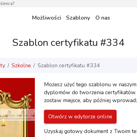
óżnica?
Możliwości
Szablony
O nas
Szablon certyfikatu #334
aty
Szkolne
Szablon certyfikatu #334
Możesz użyć tego szablonu w naszym
dyplomów do tworzenia certyfikatów.
zostaw miejsce, aby później wprowadz
Otwórz w edytorze online
Uzyskaj gotowy dokument z Twoim te