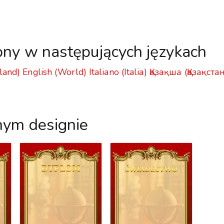
pny w następujących językach
land)
English (World)
Italiano (Italia)
Қазақша (Қазақста
nym designie