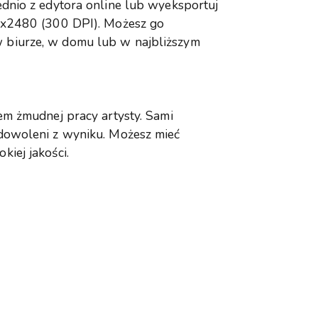
dnio z edytora online lub wyeksportuj
8x2480 (300 DPI). Możesz go
biurze, w domu lub w najbliższym
em żmudnej pracy artysty. Sami
dowoleni z wyniku. Możesz mieć
iej jakości.