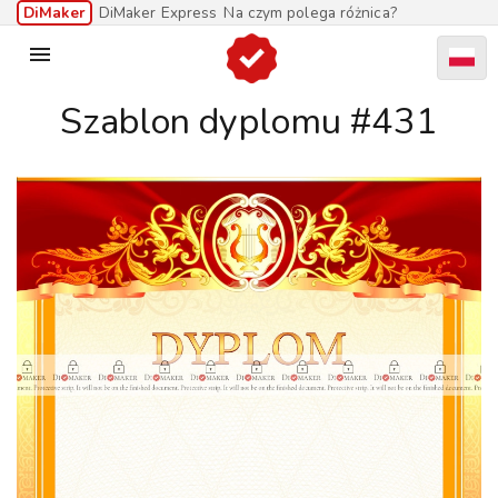
DiMaker
DiMaker Express
Na czym polega różnica?

Szablon dyplomu #431