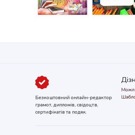
Діз
Можли
Шабл
Безкоштовний онлайн-редактор
грамот, дипломів, свідоцтв,
сертифікатів та подяк.