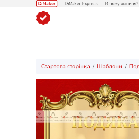
DiMaker
DiMaker Express
В чому різниця?
Стартова сторінка
Шаблони
По