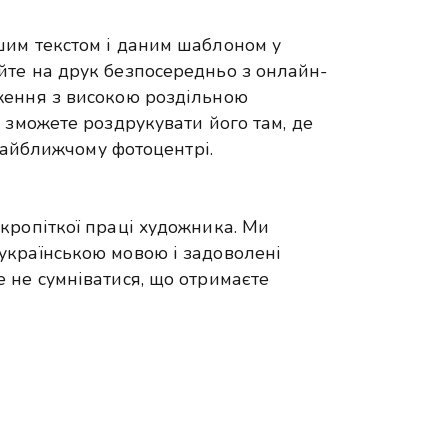
шим текстом і даним шаблоном у
йте на друк безпосередньо з онлайн-
ження з високою роздільною
 зможете роздрукувати його там, де
 найближчому фотоцентрі.
кропіткої праці художника. Ми
українською мовою і задоволені
 не сумніватися, що отримаєте