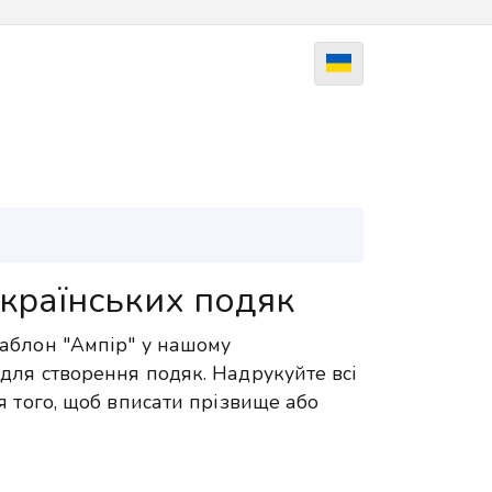
країнських подяк
аблон "Ампір" у нашому
для створення подяк. Надрукуйте всі
я того, щоб вписати прізвище або