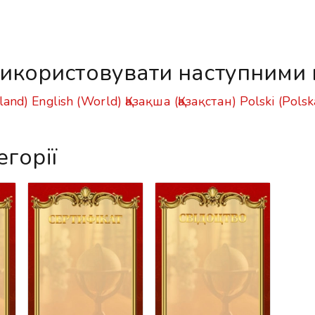
икористовувати наступними
land)
English (World)
Қазақша (Қазақстан)
Polski (Polsk
егорії