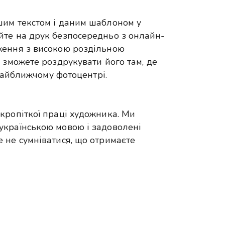
шим текстом і даним шаблоном у
йте на друк безпосередньо з онлайн-
ження з високою роздільною
 зможете роздрукувати його там, де
 найближчому фотоцентрі.
кропіткої праці художника. Ми
українською мовою і задоволені
 не сумніватися, що отримаєте