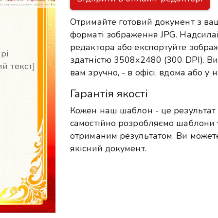
Отримайте готовий документ з ва
форматі зображення JPG. Надсила
редактора або експортуйте зобра
рі
здатністю 3508x2480 (300 DPI). Ви
й текст]
вам зручно, - в офісі, вдома або у
Гарантія якості
Кожен наш шаблон - це результат 
самостійно розробляємо шаблони 
отриманим результатом. Ви можете
якісний документ.