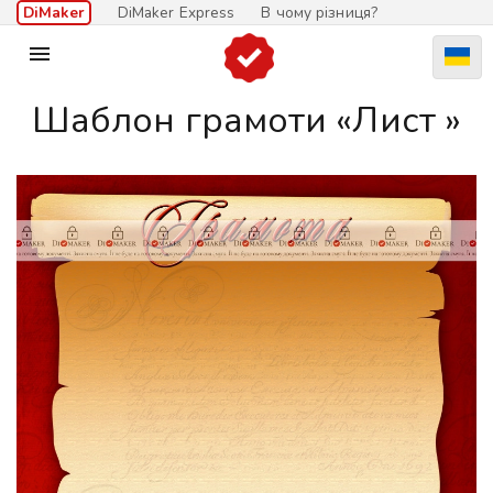
DiMaker
DiMaker Express
В чому різниця?

Шаблон грамоти «Лист »