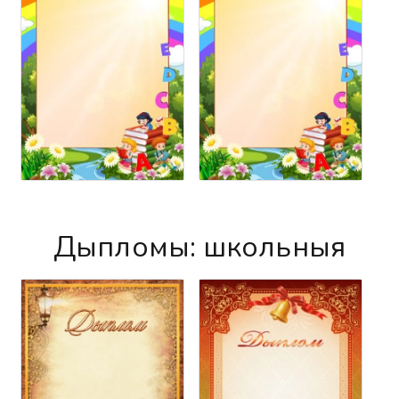
Дыпломы: школьныя