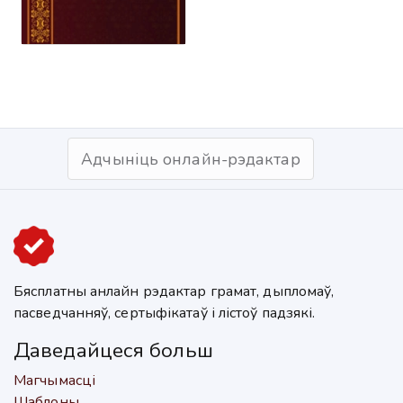
Адчыніць онлайн-рэдактар
Бясплатны анлайн рэдактар грамат, дыпломаў,
пасведчанняў, сертыфікатаў і лістоў падзякі.
Даведайцеся больш
Магчымасці
Шаблоны