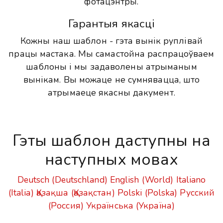
фотацэнтры.
Гарантыя якасці
Кожны наш шаблон - гэта вынік руплівай
працы мастака. Мы самастойна распрацоўваем
шаблоны і мы задаволены атрыманым
вынікам. Вы можаце не сумнявацца, што
атрымаеце якасны дакумент.
Гэты шаблон даступны на
наступных мовах
Deutsch (Deutschland)
English (World)
Italiano
(Italia)
Қазақша (Қазақстан)
Polski (Polska)
Русский
(Россия)
Українська (Україна)