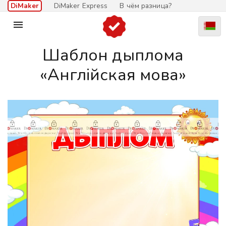
DiMaker
DiMaker Express
В чём разница?

Шаблон дыплома
«Англійская мова»