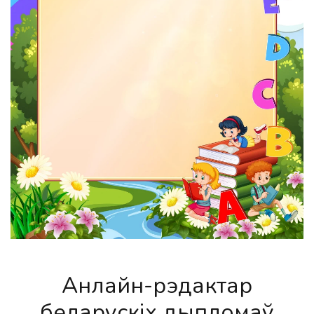
Анлайн-рэдактар
беларускіх дыпломаў