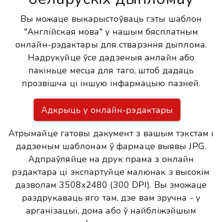
Вы можаце выкарыстоўваць гэты шаблон
"Англійская мова" у нашым бясплатным
онлайн-рэдактары для стварэння дыплома.
Надрукуйце ўсе дадзеныя анлайн або
пакіньце месца для таго, штоб дадаць
прозвішча ці іншую інфармацыю пазней.
Адкрыць у онлайн-рэдактары
Атрымайце гатовы дакумент з вашым тэкстам і
дадзеным шаблонам ў фармаце выявы JPG.
Адпраўляйце на друк прама з онлайн
рэдактара ці экспартуйце малюнак з высокім
дазволам 3508x2480 (300 DPI). Вы зможаце
раздрукаваць яго там, дзе вам зручна - у
арганізацыі, дома або ў найбліжэйшым