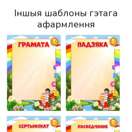
Іншыя шаблоны гэтага
афармлення