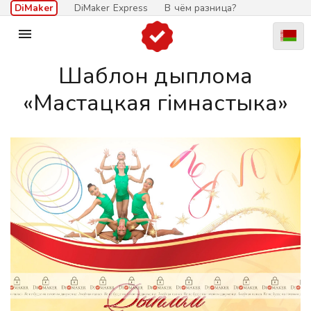
DiMaker
DiMaker Express
В чём разница?

Шаблон дыплома
«Мастацкая гімнастыка»