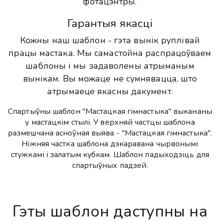
фотацэнтры.
Гарантыя якасці
Кожны наш шаблон - гэта вынік руплівай
працы мастака. Мы самастойна распрацоўваем
шаблоны і мы задаволены атрыманым
вынікам. Вы можаце не сумнявацца, што
атрымаеце якасны дакумент.
Спартыўны шаблон "Мастацкая гімнастыка" выкананы
у мастацкім стылі. У верхняй частцы шаблона
размешчана асноўная выява - "Мастацкая гімнастыка".
Ніжняя частка шаблона дэкаравана чырвонымі
стужкамі і залатым кубкам. Шаблон падыходзіць для
спартыўных падзей.
Гэты шаблон даступны на