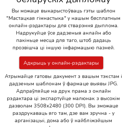
Вы можаце выкарыстоўваць гэты шаблон
"Мастацкая гімнастыка" у нашым бясплатным
онлайн-рэдактары для стварэння дыплома.
Надрукуйце ўсе дадзеныя анлайн або
пакіньце месца для таго, штоб дадаць
прозвішча ці іншую інфармацыю пазней.
Адкрыць у онлайн-рэдактары
Атрымайце гатовы дакумент з вашым тэкстам і
дадзеным шаблонам ў фармаце выявы JPG.
Адпраўляйце на друк прама з онлайн
рэдактара ці экспартуйце малюнак з высокім
дазволам 3508x2480 (300 DPI). Вы зможаце
раздрукаваць яго там, дзе вам зручна - у
арганізацыі, дома або ў найбліжэйшым