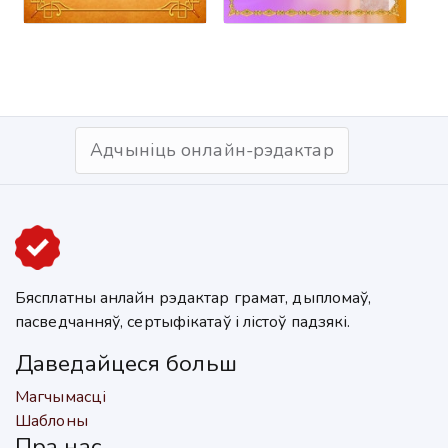
Адчыніць онлайн-рэдактар
Бясплатны анлайн рэдактар грамат, дыпломаў,
пасведчанняў, сертыфікатаў і лістоў падзякі.
Даведайцеся больш
Магчымасці
Шаблоны
Пра нас