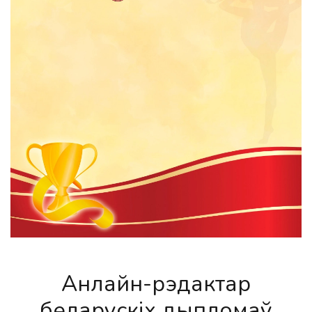
Анлайн-рэдактар
беларускіх дыпломаў