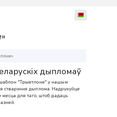
е»
лоне»
еларускіх дыпломаў
шаблон "Трыятлоне" у нашым
я стварэння дыплома. Надрукуйце
 месца для таго, штоб дадаць
азней.