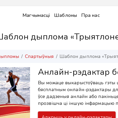
Магчымасці
Шаблоны
Пра нас
аблон дыплома «Трыятлон
ыпломы
Спартыўныя
Шаблон дыплома «Трыят
Анлайн-рэдактар б
Вы можаце выкарыстоўваць гэты 
бясплатным онлайн-рэдактары дл
ўсе дадзеныя анлайн або пакіньце
прозвішча ці іншую інфармацыю п
Адкрыць у онлайн-рэдактары