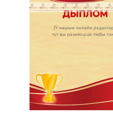
[У нашым онлайн рэдакта
тут вы размесціце любы тэк