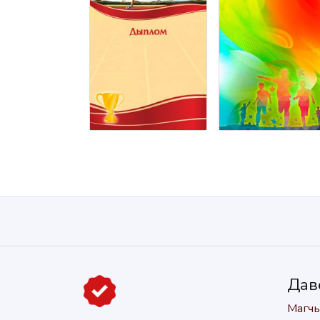
Дав
Магчы