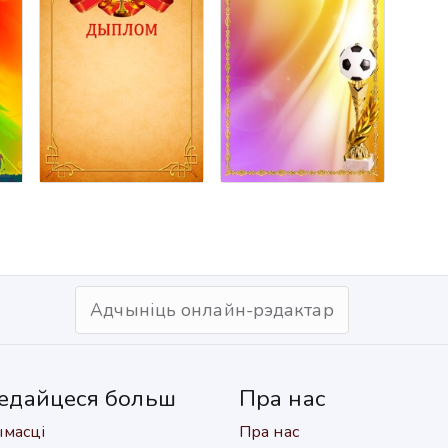
Адчыніць онлайн-рэдактар
едайцеся больш
Пра нас
масці
Пра нас