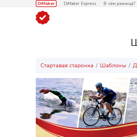
DiMaker
DiMaker Express
В чём разница?
Ш
Стартавая старонка
Шаблоны
Д