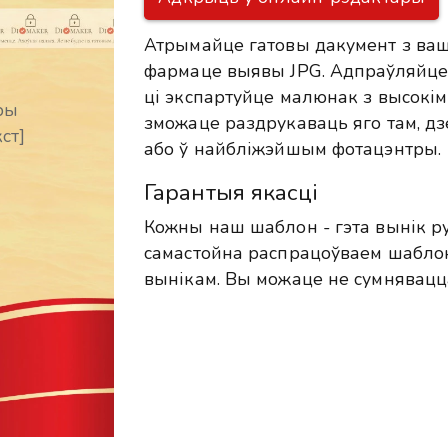
Атрымайце гатовы дакумент з ваш
фармаце выявы JPG. Адпраўляйце 
ці экспартуйце малюнак з высокім
ры
зможаце раздрукаваць яго там, дзе
ст]
або ў найбліжэйшым фотацэнтры.
Гарантыя якасці
Кожны наш шаблон - гэта вынік р
самастойна распрацоўваем шабло
вынікам. Вы можаце не сумнявацц