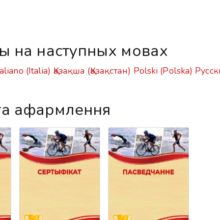
ы на наступных мовах
taliano (Italia)
Қазақша (Қазақстан)
Polski (Polska)
Русск
га афармлення