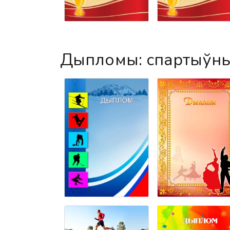
Дыпломы: спартыўн