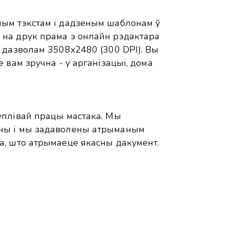
ым тэкстам і дадзеным шаблонам ў
на друк прама з онлайн рэдактара
 дазволам 3508x2480 (300 DPI). Вы
 вам зручна - у арганізацыі, дома
уплівай працы мастака. Мы
ны і мы задаволены атрыманым
а, што атрымаеце якасны дакумент.