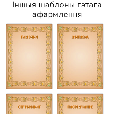
Іншыя шаблоны гэтага
афармлення