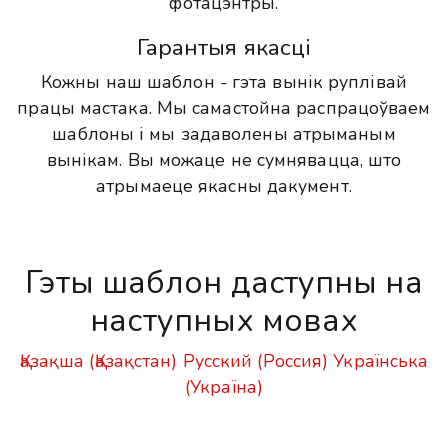
фотацэнтры.
Гарантыя якасці
Кожны наш шаблон - гэта вынік руплівай
працы мастака. Мы самастойна распрацоўваем
шаблоны і мы задаволены атрыманым
вынікам. Вы можаце не сумнявацца, што
атрымаеце якасны дакумент.
Гэты шаблон даступны на
наступных мовах
Қазақша (Қазақстан)
Русский (Россия)
Українська
(Україна)