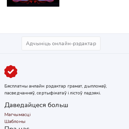
Адчыніць онлайн-рэдактар
Бясплатны анлайн рэдактар грамат, дыпломаў,
пасведчанняў, сертыфікатаў і лістоў падзякі.
Даведайцеся больш
Магчымасці
Шаблоны
Пра нас