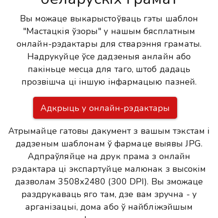
Вы можаце выкарыстоўваць гэты шаблон
"Мастацкія ўзоры" у нашым бясплатным
онлайн-рэдактары для стварэння граматы.
Надрукуйце ўсе дадзеныя анлайн або
пакіньце месца для таго, штоб дадаць
прозвішча ці іншую інфармацыю пазней.
Адкрыць у онлайн-рэдактары
Атрымайце гатовы дакумент з вашым тэкстам і
дадзеным шаблонам ў фармаце выявы JPG.
Адпраўляйце на друк прама з онлайн
рэдактара ці экспартуйце малюнак з высокім
дазволам 3508x2480 (300 DPI). Вы зможаце
раздрукаваць яго там, дзе вам зручна - у
арганізацыі, дома або ў найбліжэйшым