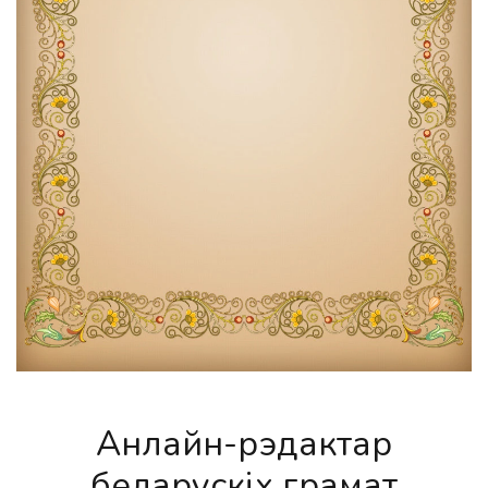
Анлайн-рэдактар
беларускіх грамат