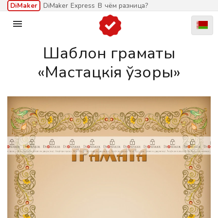
DiMaker
DiMaker Express
В чём разница?

Шаблон граматы
«Мастацкія ўзоры»