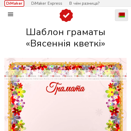
DiMaker
DiMaker Express
В чём разница?

Шаблон граматы
«Вясеннія кветкі»