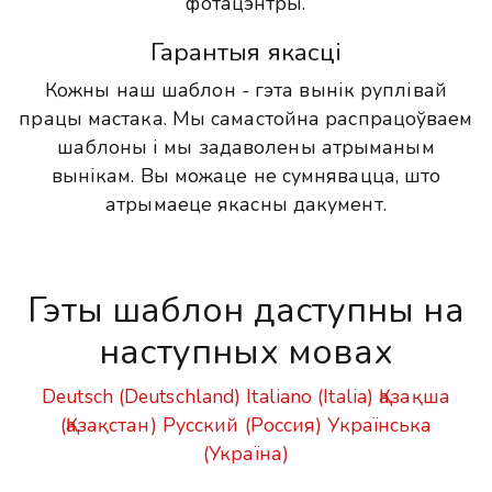
фотацэнтры.
Гарантыя якасці
Кожны наш шаблон - гэта вынік руплівай
працы мастака. Мы самастойна распрацоўваем
шаблоны і мы задаволены атрыманым
вынікам. Вы можаце не сумнявацца, што
атрымаеце якасны дакумент.
Гэты шаблон даступны на
наступных мовах
Deutsch (Deutschland)
Italiano (Italia)
Қазақша
(Қазақстан)
Русский (Россия)
Українська
(Україна)