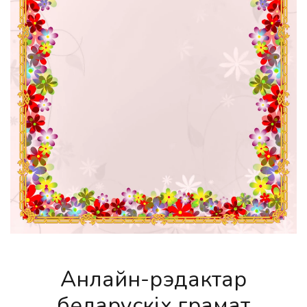
Анлайн-рэдактар
беларускіх грамат