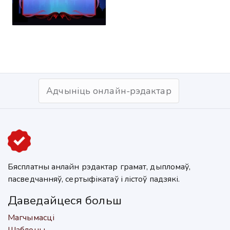
Адчыніць онлайн-рэдактар
Бясплатны анлайн рэдактар грамат, дыпломаў,
пасведчанняў, сертыфікатаў і лістоў падзякі.
Даведайцеся больш
Магчымасці
Шаблоны