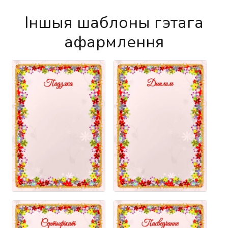
Іншыя шаблоны гэтага
афармлення