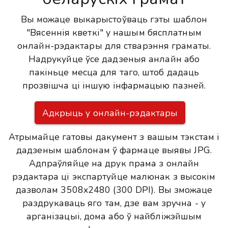
Вы можаце выкарыстоўваць гэты шаблон
"Вясеннія кветкі" у нашым бясплатным
онлайн-рэдактары для стварэння граматы.
Надрукуйце ўсе дадзеныя анлайн або
пакіньце месца для таго, штоб дадаць
прозвішча ці іншую інфармацыю пазней.
Адкрыць у онлайн-рэдактары
Атрымайце гатовы дакумент з вашым тэкстам і
дадзеным шаблонам ў фармаце выявы JPG.
Адпраўляйце на друк прама з онлайн
рэдактара ці экспартуйце малюнак з высокім
дазволам 3508x2480 (300 DPI). Вы зможаце
раздрукаваць яго там, дзе вам зручна - у
арганізацыі, дома або ў найбліжэйшым