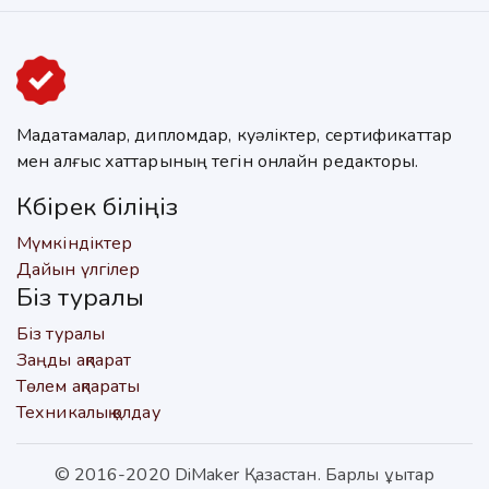
Мадақтамалар, дипломдар, куәліктер, сертификаттар
мен алғыс хаттарының тегін онлайн редакторы.
Көбірек біліңіз
Мүмкіндіктер
Дайын үлгілер
Біз туралы
Біз туралы
Заңды ақпарат
Төлем ақпараты
Техникалық қолдау
© 2016-2020 DiMaker Қазақстан. Барлық құқықтар