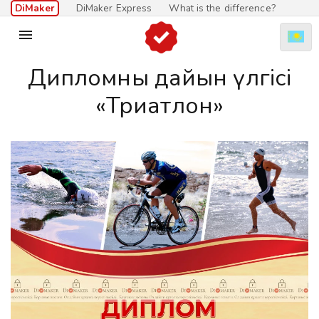
DiMaker
DiMaker Express
What is the difference?

Дипломның дайын үлгісі
«Триатлон»