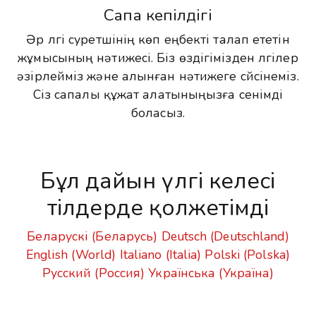
Сапа кепілдігі
Әр үлгі суретшінің көп еңбекті талап ететін
жұмысының нәтижесі. Біз өздігімізден үлгілер
әзірлейміз және алынған нәтижеге сүйсінеміз.
Сіз сапалы құжат алатыныңызға сенімді
боласыз.
Бұл дайын үлгі келесі
тілдерде қолжетімді
Беларускі (Беларусь)
Deutsch (Deutschland)
English (World)
Italiano (Italia)
Polski (Polska)
Русский (Россия)
Українська (Україна)