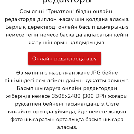
Осы үлгіні "Триатлон" біздің онлайн-
редакторда диплом жасау үшін қолдана аласыз.
Барлық деректерді онлайн басып шығарыңыз
немесе тегін немесе басқа да ақпаратын кейін
жазу үшін орын қалдырыңыз.
Онлайн редакторда ашу
Өз мәтініңіз жазылған және JPG бейне
пішіміндегі осы үлгімен дайын құжатты алыңыз.
Басып шығаруға онлайн редактордан
жіберіңіз немесе 3508x2480 (300 DPI) жоғары
рұқсатпен бейнені тасымалдаңыз. Сізге
ыңғайлы орында ұйымда, үйде немесе жақын
фото шығаратын орталықта басып шығара
аласыз.