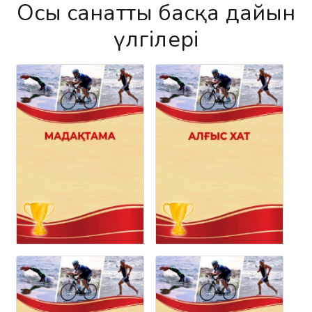
Осы санаттың басқа дайын
үлгілері