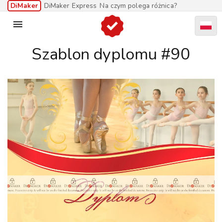
DiMaker
DiMaker Express
Na czym polega różnica?

Szablon dyplomu #90