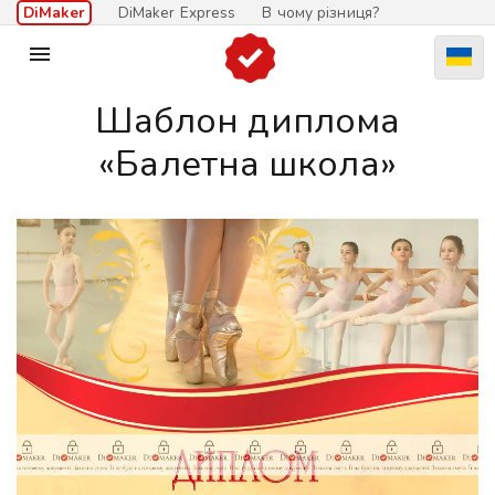
DiMaker
DiMaker Express
В чому різниця?

Шаблон диплома
«Балетна школа»