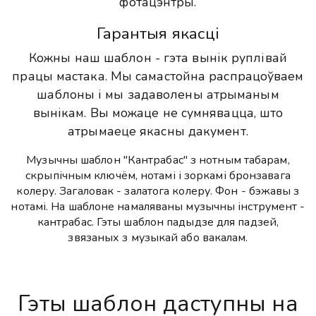
фотацэнтры.
Гарантыя якасці
Кожны наш шаблон - гэта вынік руплівай
працы мастака. Мы самастойна распрацоўваем
шаблоны і мы задаволены атрыманым
вынікам. Вы можаце не сумнявацца, што
атрымаеце якасны дакумент.
Музычны шаблон "Кантрабас" з нотным табарам,
скрыпічным ключём, нотамі і зоркамі бронзавага
колеру. Загаловак - залатога колеру. Фон - бэжавы з
нотамі. На шаблоне намаляваны музычны інструмент -
кантрабас. Гэты шаблон падыдзе для падзей,
звязаных з музыкай або вакалам.
Гэты шаблон даступны на