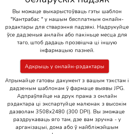
Вы можаце выкарыстоўваць гэты шаблон
"Кантрабас " у нашым бясплатным онлайн-
рэдактары для стварэння падзякі. Надрукуйце
ўсе дадзеныя анлайн або пакіньце месца для
таго, штоб дадаць прозвішча ці іншую
інфармацыю пазней.
Адкрыць у онлайн-рэдактары
Атрымайце гатовы дакумент з вашым тэкстам і
дадзеным шаблонам ў фармаце выявы JPG.
Адпраўляйце на друк прама з онлайн
рэдактара ці экспартуйце малюнак з высокім
дазволам 3508x2480 (300 DPI). Вы зможаце
раздрукаваць яго там, дзе вам зручна - у
арганізацыі, дома або ў найбліжэйшым