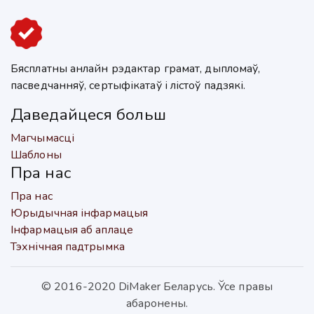
Бясплатны анлайн рэдактар грамат, дыпломаў,
пасведчанняў, сертыфікатаў і лістоў падзякі.
Даведайцеся больш
Магчымасці
Шаблоны
Пра нас
Пра нас
Юрыдычная інфармацыя
Інфармацыя аб аплаце
Тэхнічная падтрымка
© 2016-2020 DiMaker Беларусь. Ўсе правы
абаронены.