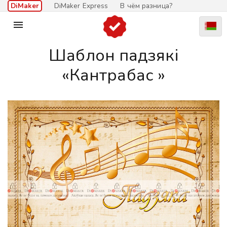
DiMaker
DiMaker Express
В чём разница?

Шаблон падзякі
«Кантрабас »