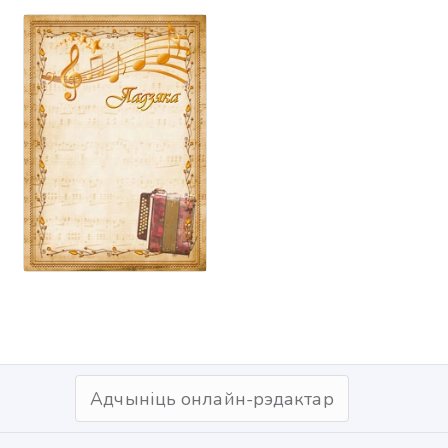
Адчыніць онлайн-рэдактар