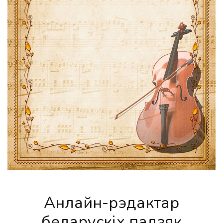
Анлайн-рэдактар
беларускіх падзяк