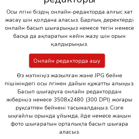
Осы үлгіні біздің онлайн-редакторда алғыс хат
жасау үшін қолдана аласыз. Барлық деректерді
онлайн басып шығарыңыз немесе тегін немесе
басқа да ақпаратын кейін жазу үшін орын
қалдырыңыз.
Онлайн редакторда ашу
Өз мәтініңіз жазылған және JPG бейне
пішіміндегі осы үлгімен дайын құжатты алыңыз.
Басып шығаруға онлайн редактордан
жіберіңіз немесе 3508x2480 (300 DPI) жоғары
рұқсатпен бейнені тасымалдаңыз. Сізге
ыңғайлы орында ұйымда, үйде немесе жақын
фото шығаратын орталықта басып шығара
аласыз.