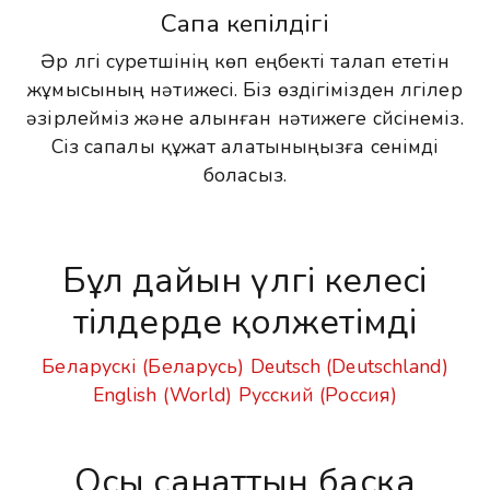
Сапа кепілдігі
Әр үлгі суретшінің көп еңбекті талап ететін
жұмысының нәтижесі. Біз өздігімізден үлгілер
әзірлейміз және алынған нәтижеге сүйсінеміз.
Сіз сапалы құжат алатыныңызға сенімді
боласыз.
Бұл дайын үлгі келесі
тілдерде қолжетімді
Беларускі (Беларусь)
Deutsch (Deutschland)
English (World)
Русский (Россия)
Осы санаттың басқа