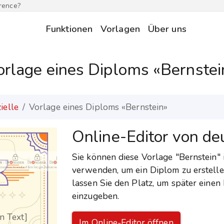
erence?
Funktionen
Vorlagen
Über uns
orlage eines Diploms «Bernstei
zielle
Vorlage eines Diploms «Bernstein»
Online-Editor von d
Sie können diese Vorlage "Bernstein"
verwenden, um ein Diplom zu erstelle
lassen Sie den Platz, um später eine
einzugeben.
en Text]
Im Online-Editor öffnen