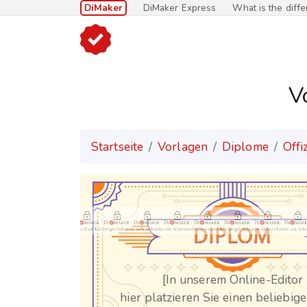
DiMaker
DiMaker Express
What is the diff
V
Startseite
Vorlagen
Diplome
Offi
[In unserem Online-Editor
hier platzieren Sie einen beliebig