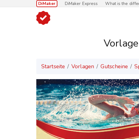
DiMaker
DiMaker Express
What is the diff
Vorlage
Startseite
Vorlagen
Gutscheine
S