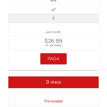
all_inclusive
check
5
per month
$26.99
in sei mesi
PAGA
9 mesi
Ttti modelli