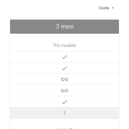
Costo
?
3 mesi
Ttti modelli
check
check
all_inclusive
all_inclusive
check
1