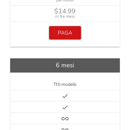
per month
$14.99
in tre mesi
PAGA
6 mesi
Ttti modelli
check
check
all_inclusive