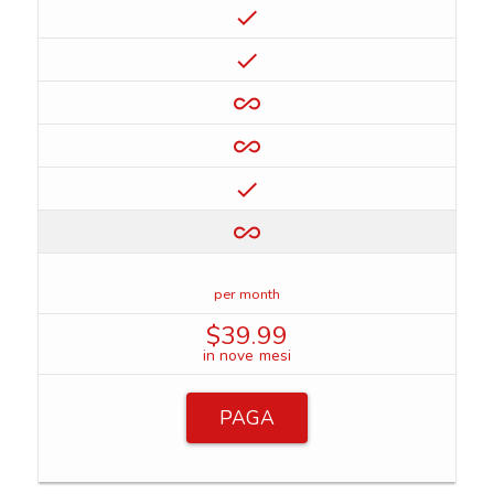
check
check
all_inclusive
all_inclusive
check
all_inclusive
per month
$39.99
in nove mesi
PAGA