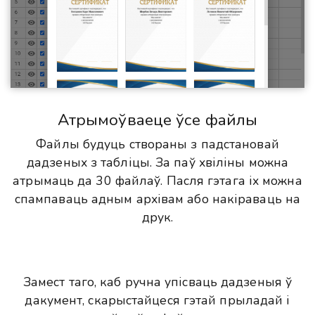
Атрымоўваеце ўсе файлы
Файлы будуць створаны з падстановай
дадзеных з табліцы. За паў хвіліны можна
атрымаць да 30 файлаў. Пасля гэтага іх можна
спампаваць адным архівам або накіраваць на
друк.
Замест таго, каб ручна упісваць дадзеныя ў
дакумент, скарыстайцеся гэтай прыладай і