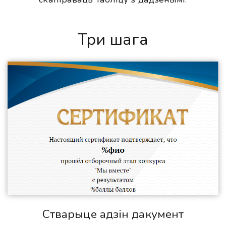
Три шага
Стварыце адзін дакумент