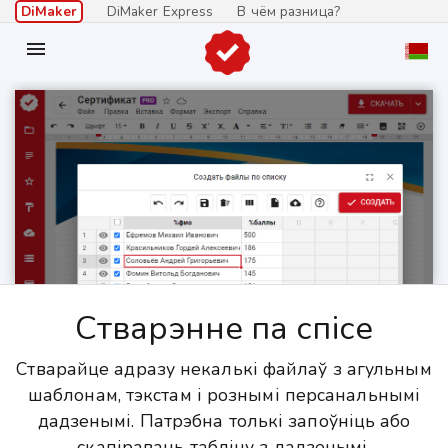
DiMaker
DiMaker Express
В чём разница?

Стварэнне па спісе
Стварайце адразу некалькі файлаў з агульным
шаблонам, тэкстам і рознымі персанальнымі
дадзенымі. Патрэбна толькі запоўніць або
скапіраваць табліцу з дадзенымі.