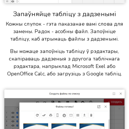
Запаўняйце табліцу з дадзенымі
Кожны слупок - гэта паказанае вамі слова для
замены. Радок - асобны файл. Запоўніце
табліцу, каб атрымаць файлы з дадзенымі.
Вы можаце запоўніць табліцу ў рэдактары,
скапіраваць дадзеныя з другога таблічнага
рэдактара, напрыклад Microsoft Exel або
OpenOffice Calc, або загрузіць з Google табліц.