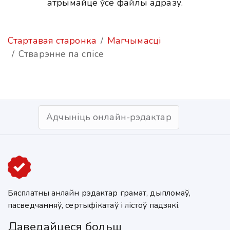
атрымайце ўсе файлы адразу.
Стартавая старонка
Магчымасці
Стварэнне па спісе
Адчыніць онлайн-рэдактар
Бясплатны анлайн рэдактар грамат, дыпломаў,
пасведчанняў, сертыфікатаў і лістоў падзякі.
Даведайцеся больш