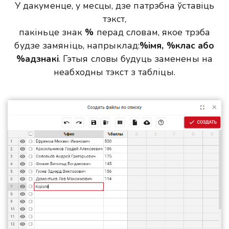
У дакуменце, у месцы, дзе патрэбна ўставіць
тэкст,
пакіньце знак
%
перад словам, якое трэба
будзе замяніць, напрыклад:
%імя, %клас або
%адзнакі
. Гэтыя словы будуць заменены на
неабходны тэкст з табліцы.