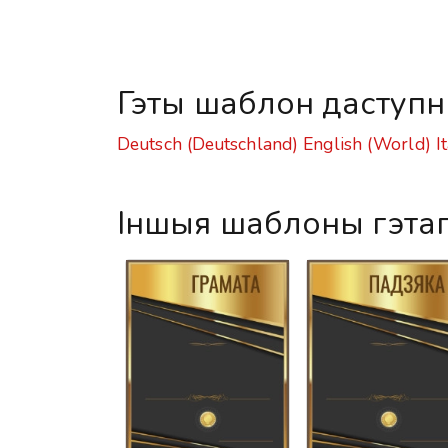
Гэты шаблон даступн
Deutsch (Deutschland)
English (World)
I
Іншыя шаблоны гэта