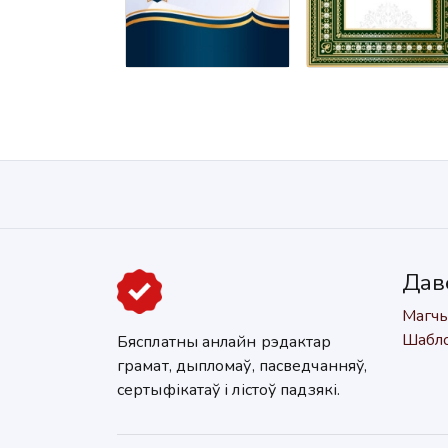
Дав
Магчы
Шабл
Бясплатны анлайн рэдактар
грамат, дыпломаў, пасведчанняў,
сертыфікатаў і лістоў падзякі.