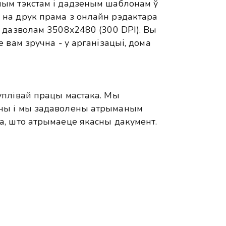
ым тэкстам і дадзеным шаблонам ў
на друк прама з онлайн рэдактара
 дазволам 3508x2480 (300 DPI). Вы
 вам зручна - у арганізацыі, дома
уплівай працы мастака. Мы
ны і мы задаволены атрыманым
а, што атрымаеце якасны дакумент.