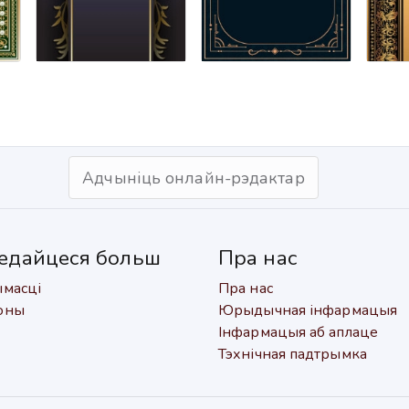
Адчыніць онлайн-рэдактар
едайцеся больш
Пра нас
масці
Пра нас
оны
Юрыдычная інфармацыя
Інфармацыя аб аплаце
Тэхнічная падтрымка