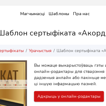
Магчымасці
Шаблоны
Пра нас
Шаблон сертыфіката «Акорд
ертыфікаты
Урачыстыя
Шаблон сертыфіката «
Вы можаце выкарыстоўваць гэты 
онлайн-рэдактары для стварэння 
дадзеныя анлайн або пакіньце ме
ці іншую інфармацыю пазней.
Адкрыць у онлайн-рэдактары