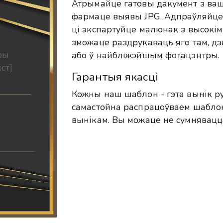
Атрымайце гатовы дакумент з ваш
фармаце выявы JPG. Адпраўляйце 
ці экспартуйце малюнак з высокім
зможаце раздрукаваць яго там, дзе
ры
або ў найбліжэйшым фотацэнтры.
ст]
Гарантыя якасці
Кожны наш шаблон - гэта вынік р
самастойна распрацоўваем шабло
вынікам. Вы можаце не сумнявацц