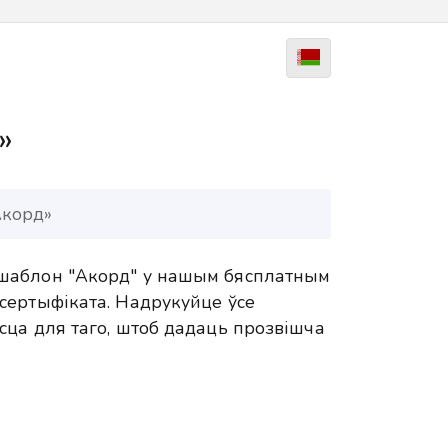
»
Акорд»
шаблон "Акорд" у нашым бясплатным
сертыфіката. Надрукуйце ўсе
сца для таго, штоб дадаць прозвішча