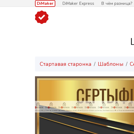
DiMaker
DiMaker Express
В чём разница?
Стартавая старонка
Шаблоны
С