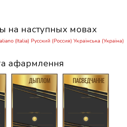
ы на наступных мовах
taliano (Italia)
Русский (Россия)
Українська (Україна)
га афармлення