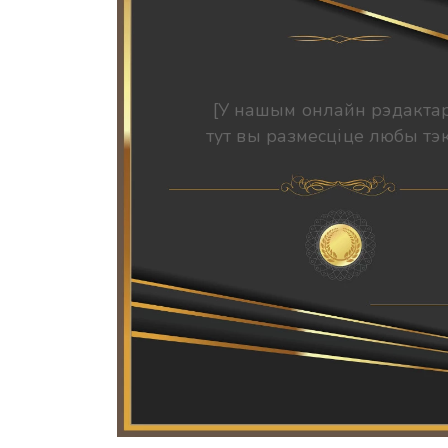
[У нашым онлайн рэдакта
тут вы размесціце любы тэк