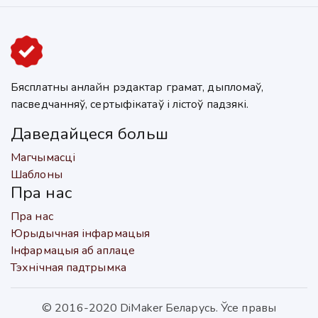
Бясплатны анлайн рэдактар грамат, дыпломаў,
пасведчанняў, сертыфікатаў і лістоў падзякі.
Даведайцеся больш
Магчымасці
Шаблоны
Пра нас
Пра нас
Юрыдычная інфармацыя
Інфармацыя аб аплаце
Тэхнічная падтрымка
© 2016-2020 DiMaker Беларусь. Ўсе правы