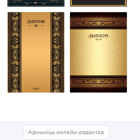
Адчыніць онлайн-рэдактар