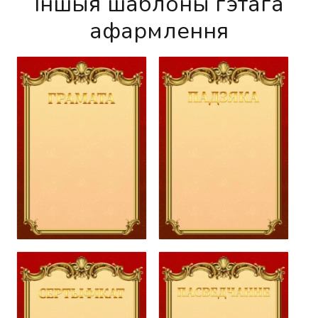
Іншыя шаблоны гэтага
афармлення