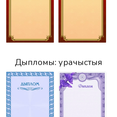
Дыпломы: урачыстыя