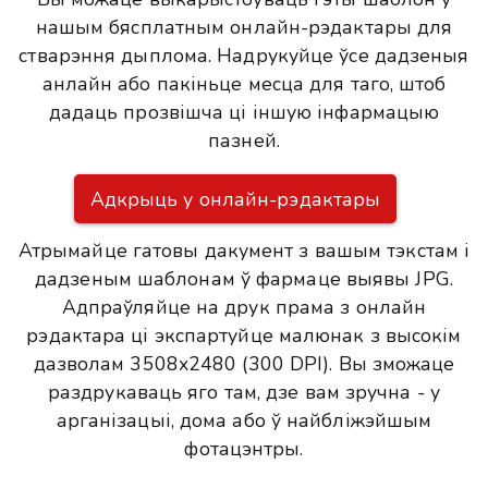
нашым бясплатным онлайн-рэдактары для
стварэння дыплома. Надрукуйце ўсе дадзеныя
анлайн або пакіньце месца для таго, штоб
дадаць прозвішча ці іншую інфармацыю
пазней.
Адкрыць у онлайн-рэдактары
Атрымайце гатовы дакумент з вашым тэкстам і
дадзеным шаблонам ў фармаце выявы JPG.
Адпраўляйце на друк прама з онлайн
рэдактара ці экспартуйце малюнак з высокім
дазволам 3508x2480 (300 DPI). Вы зможаце
раздрукаваць яго там, дзе вам зручна - у
арганізацыі, дома або ў найбліжэйшым
фотацэнтры.