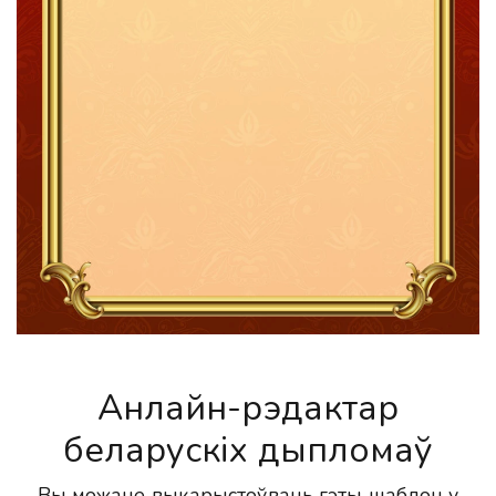
Анлайн-рэдактар
беларускіх дыпломаў
Вы можаце выкарыстоўваць гэты шаблон у