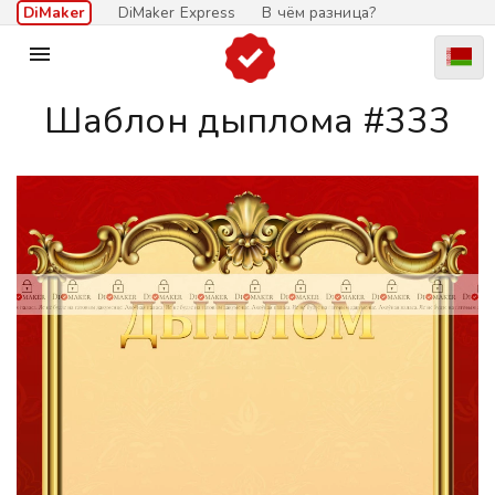
DiMaker
DiMaker Express
В чём разница?

Шаблон дыплома #333