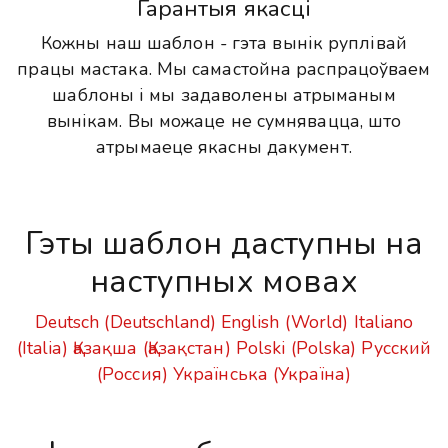
Гарантыя якасці
Кожны наш шаблон - гэта вынік руплівай
працы мастака. Мы самастойна распрацоўваем
шаблоны і мы задаволены атрыманым
вынікам. Вы можаце не сумнявацца, што
атрымаеце якасны дакумент.
Гэты шаблон даступны на
наступных мовах
Deutsch (Deutschland)
English (World)
Italiano
(Italia)
Қазақша (Қазақстан)
Polski (Polska)
Русский
(Россия)
Українська (Україна)