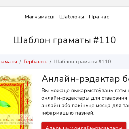
Магчымасці
Шаблоны
Пра нас
Шаблон граматы #110
раматы
Гербавые
Шаблон граматы #110
Анлайн-рэдактар б
Вы можаце выкарыстоўваць гэты
онлайн-рэдактары для стварэння 
анлайн або пакіньце месца для та
інфармацыю пазней.
Адкрыць у онлайн-рэдактары