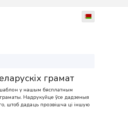
еларускіх грамат
 шаблон у нашым бясплатным
граматы. Надрукуйце ўсе дадзеныя
го, штоб дадаць прозвішча ці іншую