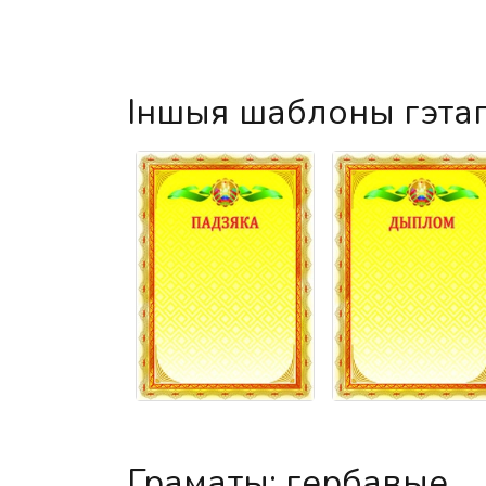
Іншыя шаблоны гэта
Граматы: гербавые