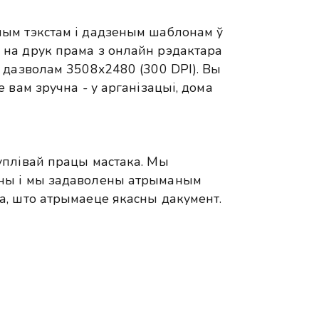
ым тэкстам і дадзеным шаблонам ў
на друк прама з онлайн рэдактара
 дазволам 3508x2480 (300 DPI). Вы
 вам зручна - у арганізацыі, дома
уплівай працы мастака. Мы
ны і мы задаволены атрыманым
а, што атрымаеце якасны дакумент.