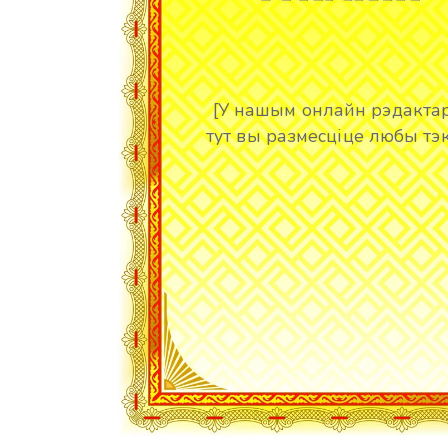
[У нашым онлайн рэдакта
тут вы размесціце любы тэк