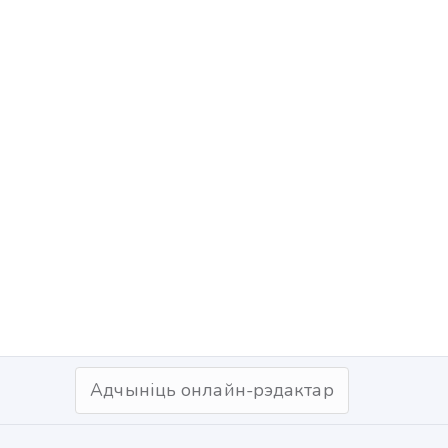
Адчыніць онлайн-рэдактар