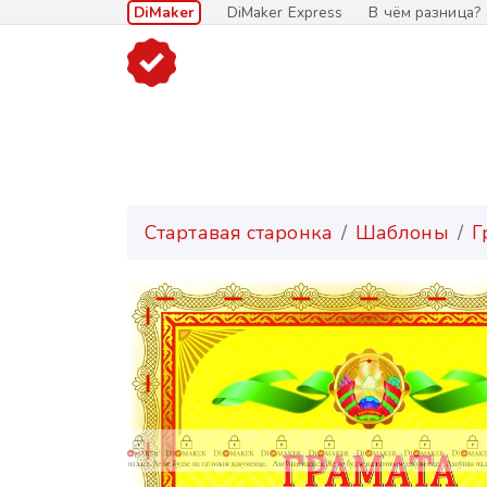
DiMaker
DiMaker Express
В чём разница?
Стартавая старонка
Шаблоны
Г