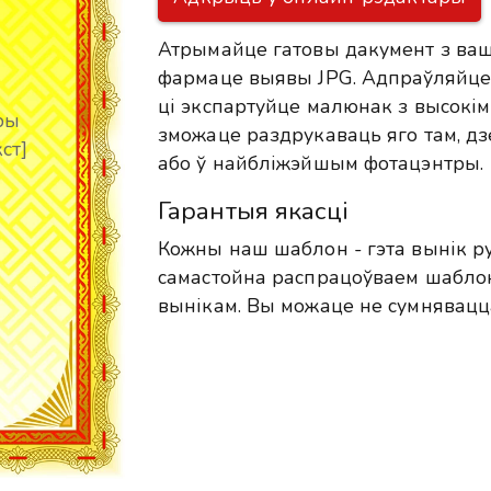
Атрымайце гатовы дакумент з ваш
фармаце выявы JPG. Адпраўляйце 
ці экспартуйце малюнак з высокім
ры
зможаце раздрукаваць яго там, дзе
ст]
або ў найбліжэйшым фотацэнтры.
Гарантыя якасці
Кожны наш шаблон - гэта вынік р
самастойна распрацоўваем шабло
вынікам. Вы можаце не сумнявацц