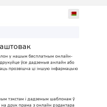
паштовак
лон у нашым бясплатным онлайн-
адрукуйце ўсе дадзеныя анлайн або
адаць прозвішча ці іншую інфармацыю
ым тэкстам і дадзеным шаблонам ў
на друк прама з онлайн рэдактара