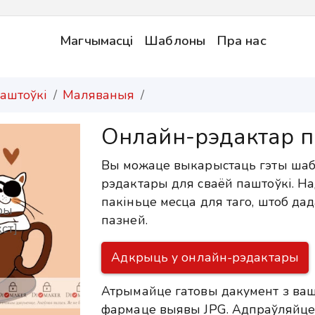
Магчымасці
Шаблоны
Пра нас
аштоўкі
Маляваныя
Онлайн-рэдактар 
Вы можаце выкарыстаць гэты шаб
рэдактары для сваёй паштоўкі. Н
пакіньце месца для таго, штоб д
ры
пазней.
ст]
Адкрыць у онлайн-рэдактары
Атрымайце гатовы дакумент з ваш
фармаце выявы JPG. Адпраўляйце 