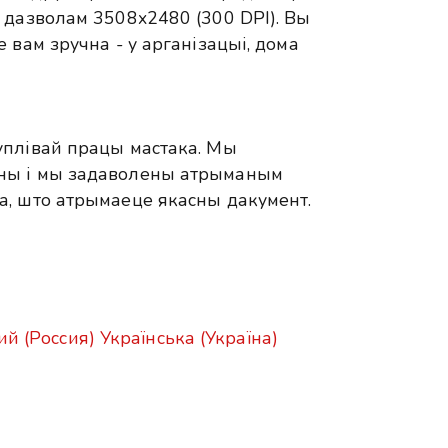
 дазволам 3508x2480 (300 DPI). Вы
 вам зручна - у арганізацыі, дома
уплівай працы мастака. Мы
ны і мы задаволены атрыманым
а, што атрымаеце якасны дакумент.
ий (Россия)
Українська (Україна)