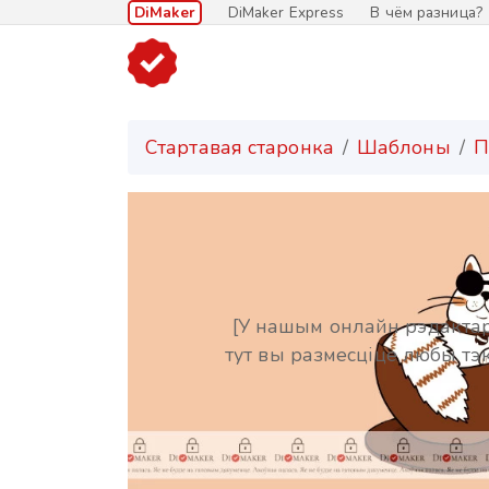
DiMaker
DiMaker Express
В чём разница?
Стартавая старонка
Шаблоны
П
[У нашым онлайн рэдакта
тут вы размесціце любы тэк