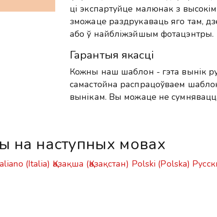
ці экспартуйце малюнак з высокім
зможаце раздрукаваць яго там, дзе
або ў найбліжэйшым фотацэнтры.
Гарантыя якасці
Кожны наш шаблон - гэта вынік р
самастойна распрацоўваем шабло
вынікам. Вы можаце не сумнявацц
ы на наступных мовах
taliano (Italia)
Қазақша (Қазақстан)
Polski (Polska)
Русск