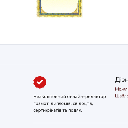
Діз
Можли
Шабл
Безкоштовний онлайн-редактор
грамот, дипломів, свідоцтв,
сертифікатів та подяк.