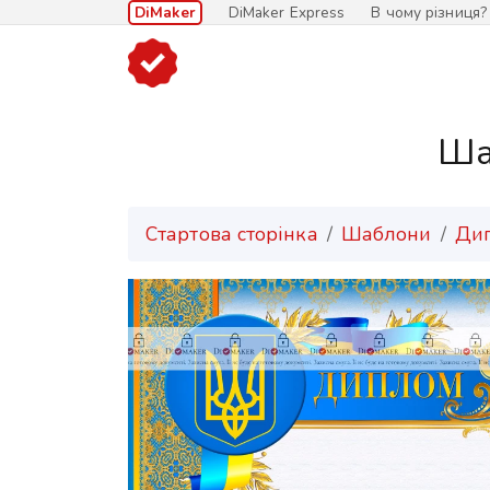
DiMaker
DiMaker Express
В чому різниця?
Ша
Стартова сторінка
Шаблони
Ди