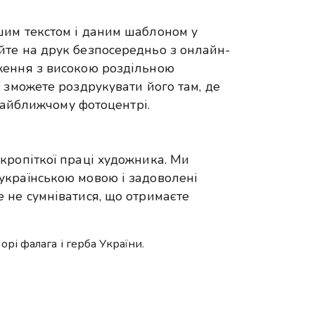
шим текстом і даним шаблоном у
йте на друк безпосередньо з онлайн-
ження з високою роздільною
 зможете роздрукувати його там, де
 найближчому фотоцентрі.
кропіткої праці художника. Ми
українською мовою і задоволені
 не сумніватися, що отримаєте
і фалага і герба України.