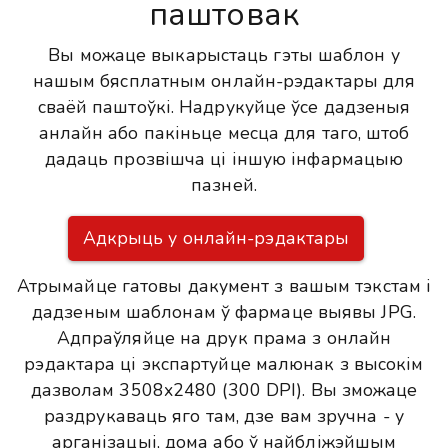
паштовак
Вы можаце выкарыстаць гэты шаблон у
нашым бясплатным онлайн-рэдактары для
сваёй паштоўкі. Надрукуйце ўсе дадзеныя
анлайн або пакіньце месца для таго, штоб
дадаць прозвішча ці іншую інфармацыю
пазней.
Адкрыць у онлайн-рэдактары
Атрымайце гатовы дакумент з вашым тэкстам і
дадзеным шаблонам ў фармаце выявы JPG.
Адпраўляйце на друк прама з онлайн
рэдактара ці экспартуйце малюнак з высокім
дазволам 3508x2480 (300 DPI). Вы зможаце
раздрукаваць яго там, дзе вам зручна - у
арганізацыі, дома або ў найбліжэйшым