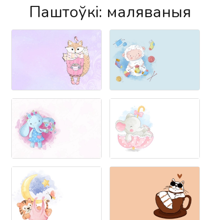
Паштоўкі: маляваныя