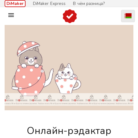
DiMaker
DiMaker Express
В чём разница?

Онлайн-рэдактар