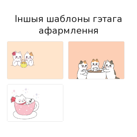
Іншыя шаблоны гэтага
афармлення