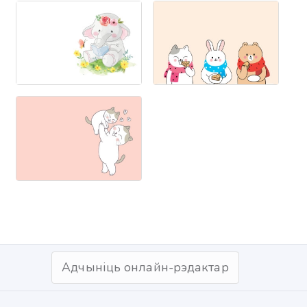
Адчыніць онлайн-рэдактар