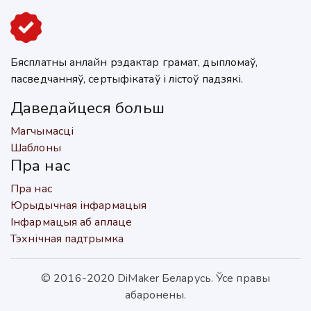
Бясплатны анлайн рэдактар грамат, дыпломаў,
пасведчанняў, сертыфікатаў і лістоў падзякі.
Даведайцеся больш
Магчымасці
Шаблоны
Пра нас
Пра нас
Юрыдычная інфармацыя
Інфармацыя аб аплаце
Тэхнічная падтрымка
© 2016-2020 DiMaker Беларусь. Ўсе правы
абаронены.