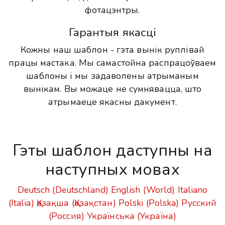
фотацэнтры.
Гарантыя якасці
Кожны наш шаблон - гэта вынік руплівай
працы мастака. Мы самастойна распрацоўваем
шаблоны і мы задаволены атрыманым
вынікам. Вы можаце не сумнявацца, што
атрымаеце якасны дакумент.
Гэты шаблон даступны на
наступных мовах
Deutsch (Deutschland)
English (World)
Italiano
(Italia)
Қазақша (Қазақстан)
Polski (Polska)
Русский
(Россия)
Українська (Україна)