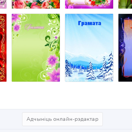
Адчыніць онлайн-рэдактар