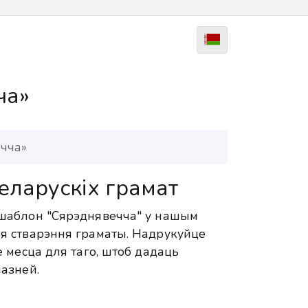
ча»
чча»
еларускіх грамат
шаблон "Сярэднявечча" у нашым
я стварэння граматы. Надрукуйце
 месца для таго, штоб дадаць
азней.