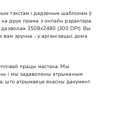
ым тэкстам і дадзеным шаблонам ў
на друк прама з онлайн рэдактара
 дазволам 3508x2480 (300 DPI). Вы
 вам зручна - у арганізацыі, дома
уплівай працы мастака. Мы
ны і мы задаволены атрыманым
а, што атрымаеце якасны дакумент.