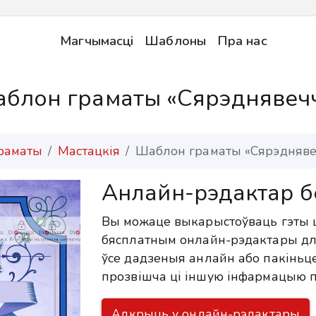
Магчымасці
Шаблоны
Пра нас
блон граматы «Сярэднявеч
раматы
Мастацкія
Шаблон граматы «Сярэдняве
Анлайн-рэдактар б
Вы можаце выкарыстоўваць гэты 
бясплатным онлайн-рэдактары дл
ўсе дадзеныя анлайн або пакіньце
прозвішча ці іншую інфармацыю п
Адкрыць у онлайн-рэдактары