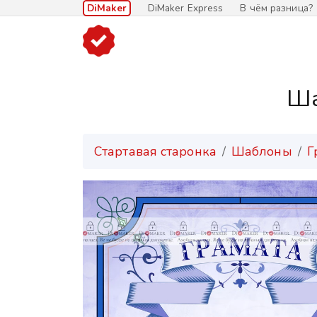
DiMaker
DiMaker Express
В чём разница?
Ша
Стартавая старонка
Шаблоны
Г