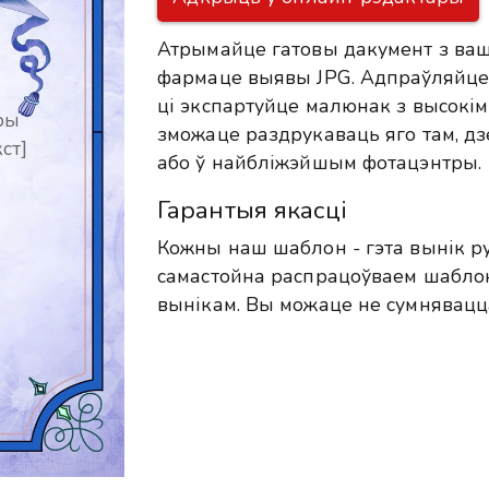
Атрымайце гатовы дакумент з ваш
фармаце выявы JPG. Адпраўляйце 
ці экспартуйце малюнак з высокім
ры
зможаце раздрукаваць яго там, дзе
ст]
або ў найбліжэйшым фотацэнтры.
Гарантыя якасці
Кожны наш шаблон - гэта вынік р
самастойна распрацоўваем шабло
вынікам. Вы можаце не сумнявацц