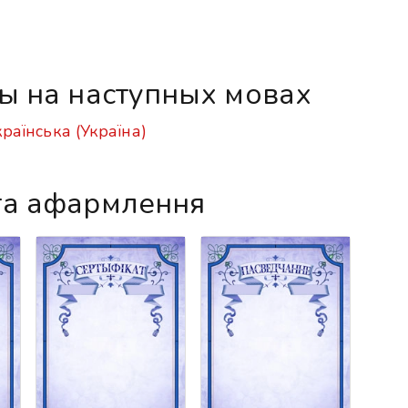
ы на наступных мовах
країнська (Україна)
га афармлення