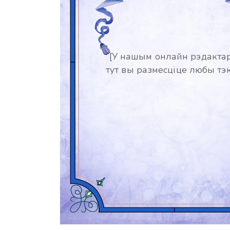
[У нашым онлайн рэдакта
тут вы размесціце любы тэк